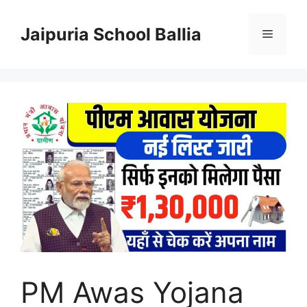
Skip
to
Jaipuria School Ballia
Menu
content
PM Awas Yojana