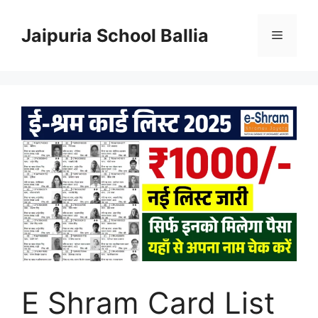
Skip
to
Jaipuria School Ballia
Menu
content
E Shram Card List